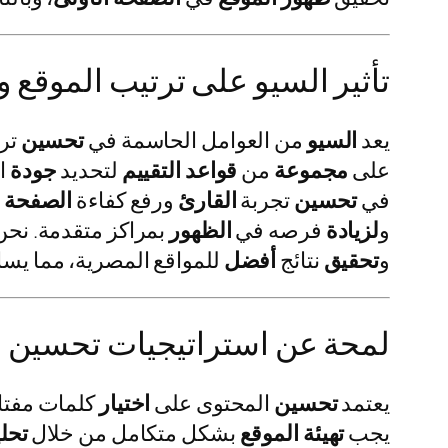
تأثير السيو على ترتيب الموقع و
يعد
السيو
من العوامل الحاسمة في
تحسين
تر
على
مجموعة
من
قواعد
التقييم
لتحديد
جودة
ا
في
تحسين
تجربة
القارئ
ورفع كفاءة
الصفحة
و
لزيادة
فرصه في
الظهور
بمراكز متقدمة. نح
و
تحقيق
نتائج
أفضل
للمواقع المصرية، مما يس
لمحة عن استراتيجيات تحسين ا
يعتمد
تحسين
المحتوى على
اختيار
كلمات مفتاح
يجب
تهيئة
الموقع
بشكل متكامل من خلال
تحل