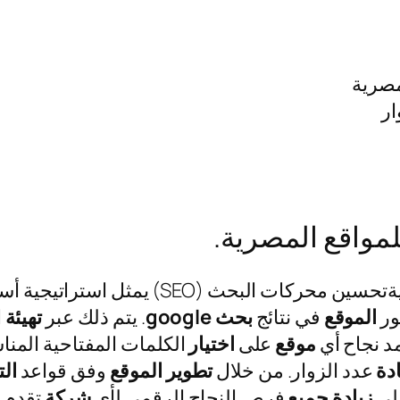
مصرية
ار
مواقع المصرية.
 (SEO) يمثل استراتيجية أساسية لأي
ر
الموقع
في نتائج
بحث google
. يتم ذلك عبر
تهيئة
ا
مد نجاح أي
موقع
على
اختيار
الكلمات المفتاحية المنا
دة
عدد الزوار. من خلال
تطوير
الموقع
وفق قواعد
ال
الي
زيادة
جميع
فرص النجاح الرقمي لأي
شركة
تقدم