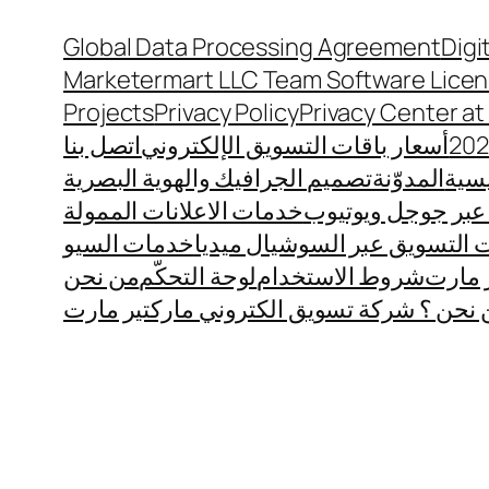
Global Data Processing Agreement
Digi
Marketermart LLC Team Software Lice
Projects
Privacy Policy
Privacy Center a
أسعار باقات التسويق الإلكتروني
اتصل بنا
يسية
المدوّنة
تصميم الجرافيك والهوية البصرية
عبر جوجل ويوتيوب
خدمات الاعلانات الممولة
التسويق عبر السوشيال ميديا
خدمات السيو
 مارت
شروط الاستخدام
لوحة التحكّم
من نحن
نحن ؟ شركة تسويق الكتروني ماركتير مارت