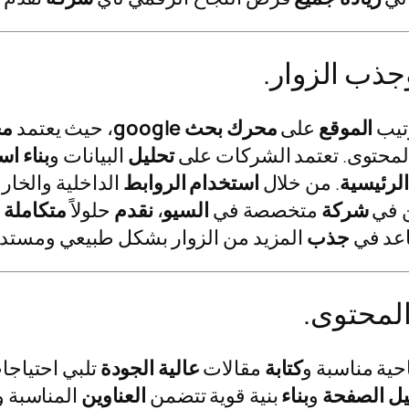
جذب الزوار.
تيب
الموقع
على
محرك
بحث google
، حيث يعتمد
مح
لمحتوى. تعتمد الشركات على
تحليل
البيانات و
بناء
است
الرئيسية
. من خلال
استخدام
الروابط
الداخلية والخار
ن في
شركة
متخصصة في
السيو
،
نقدم
حلولاً
متكاملة
ل
اعد في
جذب
المزيد من الزوار بشكل طبيعي ومستدا
لمحتوى.
ية مناسبة و
كتابة
مقالات
عالية
الجودة
تلبي احتياج
يل
الصفحة
و
بناء
بنية قوية تتضمن
العناوين
المناسبة و