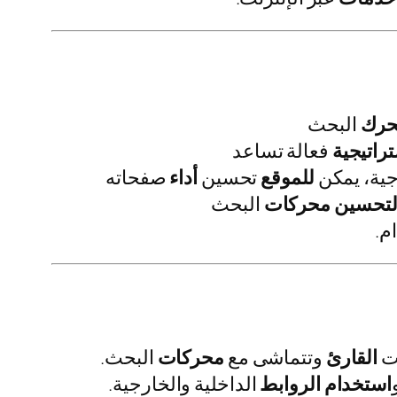
رك
البحث
راتيجية
فعالة تساعد
جية، يمكن
للموقع
تحسين
أداء
صفحاته
تحسين
محركات
البحث
م.
ات
القارئ
وتتماشى مع
محركات
البحث.
استخدام
الروابط
الداخلية والخارجية.