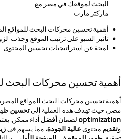
البحث لموقعك في مصر مع
ماركتر مارت
أهمية تحسين محركات البحث للمواقع ال
تأثير السيو على ترتيب الموقع وجذب الزو
لمحة عن استراتيجيات تحسين المحتوى
أهمية تحسين محركات البحث لل
أهمية تحسين محركات البحث للمواقع المصريةتحسين محركات البحث
مصر، حيث تهدف هذه العملية إلى
تحسين
ظهو
optimization
لضمان
أفضل
أداء ممكن. يعت
و
تقديم
محتوى
عالية
الجودة
، مما يسهم في
زيا
تحقيق
ظهور
الموقع
في
الصفحة
الأولى
، وبالت