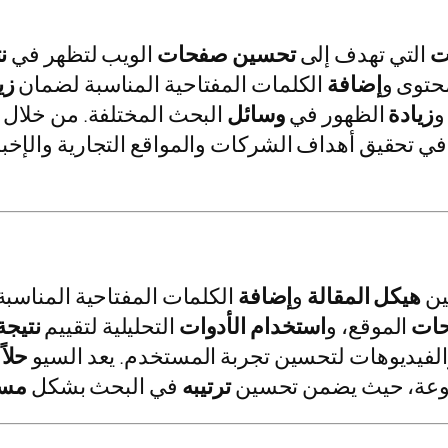
ت
التي تهدف إلى
تحسين
صفحات
الويب لتظهر في
ن
حتوى و
إضافة
الكلمات المفتاحية المناسبة لضمان
زي
و
زيادة
الظهور في
وسائل
البحث المختلفة. من خلال
في تحقيق أهداف الشركات والمواقع التجارية والإخب
هيكل
المقالة
و
إضافة
الكلمات المفتاحية المناسب
ات
الموقع، و
استخدام
الأدوات
التحليلية لتقييم
نتيجة
لفيديوهات لتحسين تجربة المستخدم. يعد السيو
حلاً
م
دفوعة، حيث يضمن تحسين
ترتيبه
في البحث بشكل
مست