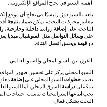
أهمية السيو في نجاح المواقع الإلكترونية.
يلعب السيو دورًا رئيسيًا في نجاح أي موقع إ
معايير محركات البحث، يمكن ضمان
نتيجة
أفضل
الناجحة على
إضافة
روابط
داخلية
و
خارجية
، و
على
وسائل
التواصل
مثل
السوشيال ميديا
يعزز
ذو
قيمة
ويحقق أفضل النتائج.
الفرق بين السيو المحلي والسيو العالمي.
السيو المحلي يركز على تحسين ظهور المواقع 
تعتمد
خطوات
السيو المحلي على
إضافة
معلوم
بناءً على
دراسة
السوق المحلي. أما السيو الع
يجب
اتباعها
استراتيجيات تناسب احتياجات الم
البحث بشكل فعال.