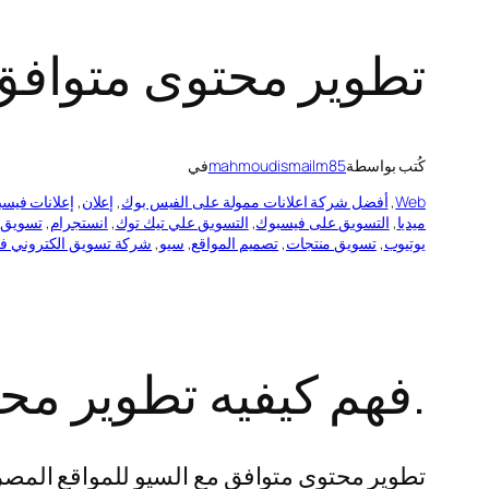
تطوير محتوى متوافق 
كُتب بواسطة
mahmoudismailm85
في
Web
, 
أفضل شركة اعلانات ممولة على الفيس بوك
, 
إعلان
, 
إعلانات فيس
ميديا
, 
التسويق على فيسبوك
, 
التسويق علي تيك توك
, 
انستجرام
, 
تسويق
 
يوتيوب
, 
تسويق منتجات
, 
تصميم المواقع
, 
سيو
, 
شركة تسويق الكتروني في
.فهم كيفيه تطوير مح
تطوير محتوى متوافق مع السيو للمواقع المصر