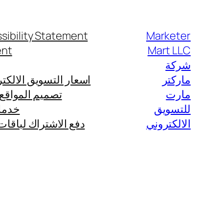
تخطى
إلى
sibility Statement
Marketer
المحتوى
ent
Mart LLC
شركة
ماركتر
اسعار التسويق الالكتروني في السعود
مارت
تصميم المواقع ا
للتسويق
خدمات
الالكتروني
دفع الاشتراك لباقات