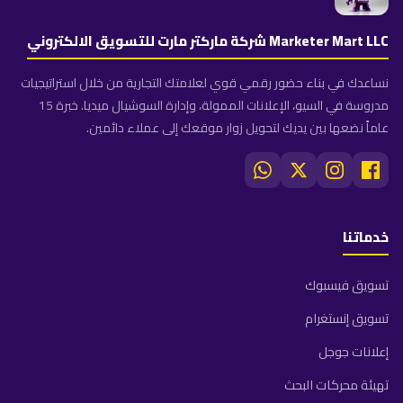
Marketer Mart LLC شركة ماركتر مارت للتسويق الالكتروني
نساعدك في بناء حضور رقمي قوي لعلامتك التجارية من خلال استراتيجيات
مدروسة في السيو، الإعلانات الممولة، وإدارة السوشيال ميديا. خبرة 15
عاماً نضعها بين يديك لتحويل زوار موقعك إلى عملاء دائمين.
خدماتنا
تسويق فيسبوك
تسويق إنستغرام
إعلانات جوجل
تهيئة محركات البحث