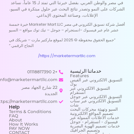
في مصر والوطن العربي. بفضل خبرتنا التي تمتد لـ 15 عاماً، نساعد
الشركات على النمو وتصدر نتائج البحث عبر حلول مبتكرة في السيو،
الإعلانات، وصناعة المحتوى الإبداعي.
أفضل شركة تسويق الكتروني في مصر Marketer Mart LLC خبرة خمسة
عشر عام عبر فيسبوك -انستجرام – جوجل – تيك توك مواقع – السيو
“جميع الحقوق محفوظة © 2025 لموقع ماركتير مارت – شريكك في
النجاح الرقمي.”
https://marketermartllc.com/
خدماتنا الرئيسية
+2 01118817390
Features
info@marketermartllc.com
التسويق الالكتروني عبر الفيس
بوك
22 شارع الجهاد مصر
التسويق الالكتروني عبر
انستقرام
الجديدة
التسويق الالكتروني عبر جوجل
التسويق الالكتروني عبر سناب
https://marketermartllc.com/
شات
Help
السيو وتهيئة محركات البحث
Terms & Conditions
تصميم المواقع الالكترونية
FAQ
خدمات الاعلانات الممولة عبر
About
فيسبوك - انستقرام - جوجل
How It Works
خدمات تصميم الهوية البصرية
PAY NOW
وتصميم الجرافيك
CONTACT