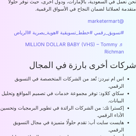
 نعمل في السعودية، بالإمارات، ودول أخرى، حيث نوفر حلولًا
دمة لعملائنا لضمان النجاح في الأسواق الرقمية.
@marketermart
#تسويق_رقمي
#خطط_تسويقية
#هوية_بصرية
#الرياض
♬ MILLION DOLLAR BABY (VHS) – Tommy
Richman
كات أخرى بارزة في المجال
اس ام نيردز: تُعد من الشركات المتخصصة في التسويق
الرقمي.
سكاي كلاود: توفر مجموعة خدمات في تصميم المواقع وتحليل
البيانات.
إكسترا تك: من الشركات الرائدة في تطوير البرمجيات وتحسين
الأداء الرقمي.
هايست سايت أب: تقدم حلولًا متميزة في مجال التسويق
الرقمي.