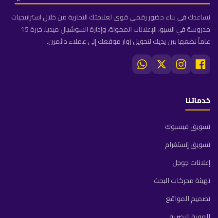
نساعدك في بناء حضور رقمي قوي لعلامتك التجارية من خلال استراتيجيات
مدروسة في السيو، الإعلانات الممولة، وإدارة السوشيال ميديا. خبرة 15
عاماً نضعها بين يديك لتحويل زوار موقعك إلى عملاء دائمين.
خدماتنا
تسويق فيسبوك
تسويق إنستغرام
إعلانات جوجل
تهيئة محركات البحث
تصميم المواقع
الهوية البصرية