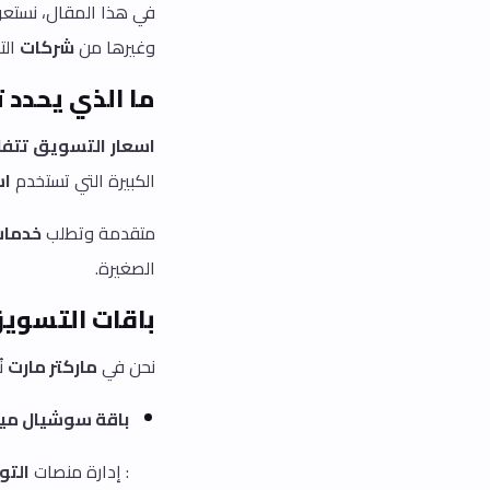
في هذا المقال، نست
وغيرها من
شركات
الت
ما الذي يحدد
اسعار
التسويق
تتف
الكبيرة التي تستخدم
اس
متقدمة وتطلب
خدما
الصغيرة.
باقات التسويق
نحن في
ماركتر مارت
ن
باقة سوشيال ميد
: إدارة منصات
التو