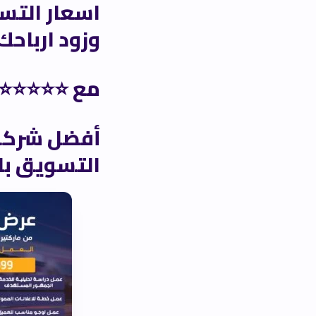
اسعار التس
وزود ارباحك 5 أضعا
مع ⭐⭐⭐⭐⭐ arketer Mart LLC
التسويق باسعار تبدا من