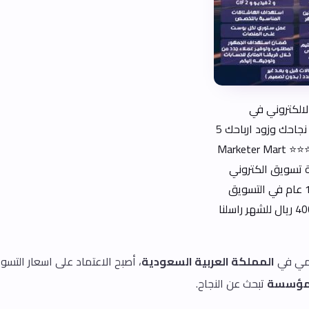
لالكتروني في
السعودية حقق نجاحك وزود ارباحك 5
أضعاف مع ⭐⭐⭐⭐⭐ Marketer Mart
ة تسويق الكتروني
في مصر خبرة 15 عام في التسويق
باسعار تبدا من 400 ريال للشهر راسلنا
مي في
المملكة العربية السعودية
، أصبح الاعتماد على اسعار التسوي
ؤسسة
تبحث عن النجاح.