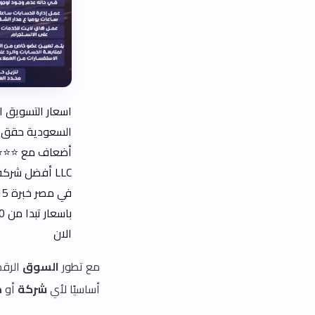
اسعار التسويق ا
LLC أفضل شرك
الان
مع تطور
السوق
الرق
أساسيًا لأي
شركة
أو
م