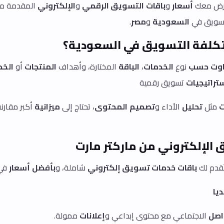
عرض معك
أسعار
و
باقات
التسويق الرقمي
و
الإلكتروني
المقدمة م
سويق في
السعودية
و
مصر
.
 تكلفة التسويق في السعودية؟
اوت
حسب
نوع
الخدمات
،
الباقة
المختارة، وأهداف
المنتجات
أو
الخد
تراتيجيات
تسويق رقمية
ت
مثل
تحليل
الأداء و
تصميم
المحتوى
، تحتاج إلى
ميزانية
أكبر مقارنة
 الإلكتروني من ماركتر مارت
ُقدم لك
باقات
خدمات تسويق إلكتروني
شاملة، و
بأفضل
أسعار
في 
يا
اصل
الاجتماعي مع محتوى إبداعي و
إعلانات
ممولة.