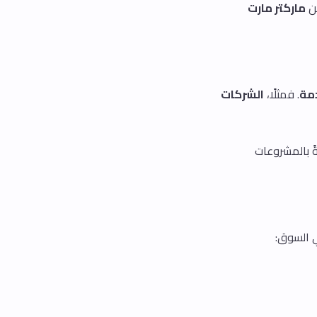
ن
ماركتر مارت
مة
. فمثلًا،
الشركات
ً بالمشروعات
السوق: