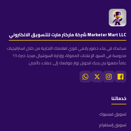
Marketer Mart LLC شركة ماركتر مارت للتسويق الالكتروني
نساعدك في بناء حضور رقمي قوي لعلامتك التجارية من خلال استراتيجيات
مدروسة في السيو، الإعلانات الممولة، وإدارة السوشيال ميديا. خبرة 15
عاماً نضعها بين يديك لتحويل زوار موقعك إلى عملاء دائمين.
خدماتنا
تسويق فيسبوك
تسويق إنستغرام