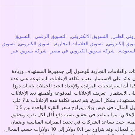
روني الطبي
,
التسويق الالكتروني
,
التسويق الرقمي
,
التسويق
ويق إلكتروني
,
تسويق العلامات التجارية
,
تسويق الكتروني
,
تسويق
لسعودية
,
شركة تسويق الكتروني في مصر
,
شركة تسويق عبر
ركات والعلامات التجارية للوصول إلى جمهورها المستهدف وزيادة
 عائد على الاستثمار. تعتمد تكلفة الإعلانات المدفوعة على عدة
ن استراتيجيات المزايدة والإعداد الجيد للحملات يلعبان دورًا
ى الاستثمار تعريف الإعلانات المدفوعة وأهميتها تعد الإعلانات
ستهدف بشكل أسرع. يتم تحديد تكلفة هذه الإعلانات بناءً على
عدة عوامل مثل عدد النقرات أو مرات الظهور، وتختلف أسعار الحملات حسب نوع المنصة المستخدمة مثل Google أو فيس بوك. على سبيل المثال، في فيس بوك، يتراوح سعر النقرة الواحدة بين 0.5
جم الميزانية، زاد مدى الوصول والتقييم الإعلاني، مما يساعد في تحقيق نسبة دفع أقل لكل نقرة وتحقيق
لأهمية، حيث تساعد الشركات في تحديد الميزانية المناسبة وضمان
تحقيق أعلى عائد على الاستثمار. تختلف أسعار الإعلانات حسب المنصة، فمثلاً في Google، يعتمد سعر النقرة (CPC) على مدى التنافس في المجال، وقد يتراوح بين 0.1 دولار إلى 10 دولارات حسب المجال.