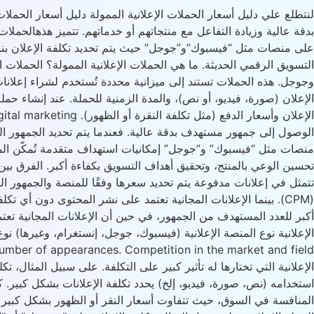
لنتطلع علي دليل أسعار الحملات الإعلانية الممولة دليل أسعار الحملا
بدقة عالية وزيادة التفاعل مع منتجاتهم أو خدماتهم. تتميز هذهالحملات
على منصات مثل “فيسبوك”و”جوجل” حيث يتم تحديد تكلفة الإعلان بنا
التسويق الرقمي الحديثة. ما هي الحملات الإعلانية الممولة؟ الحملات
وجوجل. هذه الحملات تستند إلى ميزانية محددة تُستخدم لشراء إعلانا
الإعلان (صورة، فيديو، أو نص)، والمدة الزمنية للحملة. عند إنشاء حمل
الوصول إلى جمهور مستهدف بدقة عالية. فعندما يتم تحديد الجمهور الم
منصات مثل “فيسبوك” و”جوجل” إمكانيات استهداف متقدمة تُمكّن المعلن
تحسين الوعي بالمنتج، وتحقيق أهداف التسويق بكفاءة أكبر. الفرق بين ا
(CPM). بينما الإعلانات المجانية تعتمد على نشر المحتوى دون أي
أكبر للعدد المستهدف من الجمهور، في حين أن الإعلانات المجانية ت
الإعلانية التي تختارها له تأثير كبير على التكلفة. على سبيل المثال
استخدامه (نص، صورة، فيديو، إلخ) يحدد تكلفة الإعلانات بشكل كبير. كم
المنافسة في السوق، حيث تتفاوت أسعار النقر أو الظهور بشكل كبير حسب