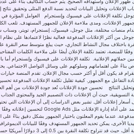
ور الإعلان واستهدافه الصحيح. يتم حساب التكاليف بناءً على عدد ا
اب الإعلانات وتحليل البيانات لتحديد نسبة الدفع المثلى وتحقيق نتائج إ
 جوجل تكلفة الإعلانات على فيسبوك وإنستجرام العوامل المؤثرة في تك
ة جمهور الإعلانات، ومدى ملاءمة الإعلان للجمهور المستهدف. تلعب ا
ية استخدام منصات مختلفة، مثل جوجل، فيسبوك، إنستجرام، تويتر، وسنا
ات التنافسية. وفقًا للمنصة، تعتمد تكلفة الإعلان أيضًا على ملاءمة الكلمات 
حملاتهم الإعلانية. تكلفة الإعلانات على فيسبوك وإنستجرام أما بالن
اص بناءً على اهتماماتهم وسلوكهم على وسائل التواصل الاجتماعي. يخ
ى فيسبوك 520 ريال ، بينما في الانستقرام قد يكون أقل أو أكثر حسب مجال الإعلان. تقدم ال
ادة التفاعل مع الجمهور. كيفية تقليل تكلفة الإعلانات المدفوعة تحس
تحليل النتائج تحسين جودة الإعلانات تُعد جودة الإعلانات من أهم ال
التسويقية، حيث أن الإعلانات ذات التصميم الجيد والمحتوى الجذاب تُظ
إلى أسعار إعلانات أقل. تشير بعض الدراسات إلى أن الإعلانات التي 
تخفض التكلفة بنسبة 30%. لذلك، صاحب الحملة الإعلانية يجب أن
فوعة. عندما يقوم المعلنون باختيار الجمهور بشكل دقيق بناءً على ا
يا الأخرى، يمكن تحديد الجمهور المستهدف وفقًا للبيانات الديموغراف
تستهدف مجموعة معينة من المستخدمين تحقق م