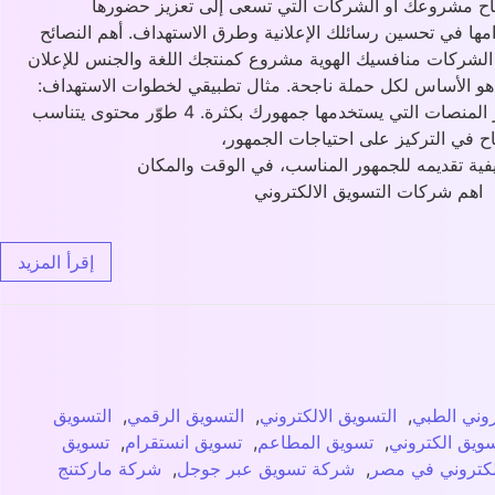
نجاح مشروعك أو الشركات التي تسعى إلى تعزيز حضورها
دامها في تحسين رسائلك الإعلانية وطرق الاستهداف. أهم النصائح
وم الشركات منافسيك الهوية مشروع كمنتجك اللغة والجنس للإعلان
ة، هو الأساس لكل حملة ناجحة. مثال تطبيقي لخطوات الاستهداف:
الخطوة الوصف 1 تعرف على جمهورك من خلال التحليلات السلوكية. 2 قسم الجمهور إلى شرائح حسب الاهتمامات، اللغة، والجنس. 3 اختر المنصات التي يستخدمها جمهورك بكثرة. 4 طوّر محتوى يتناسب
ح في التركيز على احتياجات الجمهور،
 كيفية تقديمه للجمهور المناسب، في الوقت والمكان
ية اهم شركات التسويق الالكتروني
إقرأ المزيد
روني الطبي
,
التسويق الالكتروني
,
التسويق الرقمي
,
التسويق
ويق الكتروني
,
تسويق المطاعم
,
تسويق انستقرام
,
تسويق
كتروني في مصر
,
شركة تسويق عبر جوجل
,
شركة ماركتنج