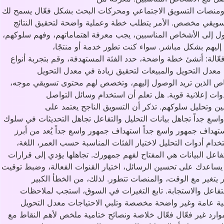
وات ومنصات التسويق الاجتماعي ومحركات البحث بشكل فعّال يسمح لك
تسويقي مخصص. الأمر يتطلب خطة وعملية واضحة لتحقيق النتائج
ل إلى الأشخاص المناسبين، يجب معرفة اهتماماتهم، وفهم سلوكهم،
إليهم بشكل مباشر. سواء كنت تطور خدمة أو منتجًا،
الة: أنشئ خطة واضحة، حدد الفئة المستهدفة، وقم بتجربة أنواع
معدل التحويل والمبيعات لتحقيق زيادة في معدل التحويل
خاص الذين تريد الوصول إليهم، وتخصص لهم محتوى تسويقي موجه،
دوات إعلانية قوية. هل تعلم أن استخدام وسائل التواصل
 وتحليل سلوكهم. تذكر أن التسويق الناجح يعتمد على
اسع جداً تجاهل بيانات التحليل والتفاعل تجاهل التحديثات في سلوك
تهداف جمهور واسع جداً استهداف جمهور واسع جداً يُعد من أبرز
م أدوات التحليل لاختيار الفئات المناسبة حسب العمر، اللغة،
تفاعل البيانات هي المفتاح لفهم جمهورك. تجاهلها يؤدي إلى قرارات
ات يساعدك على تحسين الرسائل، اختيار القنوات الفعالة، وضبط توقيت
تغير مع الوقت، والمنصات تتطور. لذلك، من الخطأ الكبير
تفاعل والاستجابة. تابع التغيرات في السوق، استجب لملاحظات
يقية عامة وغير واضحة مخصصة وتلبي الاحتياجات معدل التحويل
موارد غير فعّال فعّال خلاصة ونصائح ختامية ملخص لأهم النقاط مع