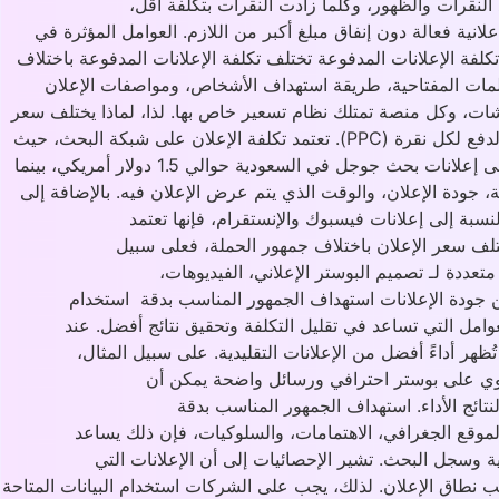
لنقرات والظهور، وكلما زادت النقرات بتكلفة أقل،
علانية فعالة دون إنفاق مبلغ أكبر من اللازم. العوامل المؤثرة في
لفة الإعلانات المدفوعة تختلف تكلفة الإعلانات المدفوعة باختلاف
لكلمات المفتاحية، طريقة استهداف الأشخاص، ومواصفات الإعلان
ب شات، وكل منصة تمتلك نظام تسعير خاص بها. لذا، لماذا يختلف سعر
الإعلان بين هذه المنصات؟ . تكلفة الإعلانات على جوجل تُعد إعلانات جوجل من أكثر الإعلانات المدفوعة فعالية نظرًا لاعتمادها على نظام الدفع لكل نقرة (PPC). تعتمد تكلفة الإعلان على شبكة البحث، حيث
يدفع المعلن فقط عندما ينقر المستخدم على إعلانك. تختلف تكلفة النقرة باختلاف مجال النشاط التجاري، حيث يبلغ متوسط سعر النقرة على إعلانات بحث جوجل في السعودية حوالي 1.5 دولار أمريكي، بينما
المفتاحية، جودة الإعلان، والوقت الذي يتم عرض الإعلان فيه. بالإضافة إلى
سبة إلى إعلانات فيسبوك والإنستقرام، فإنها تعتمد
تلف سعر الإعلان باختلاف جمهور الحملة، فعلى سبيل
منصة خيارات متعددة لـ تصميم البوستر الإعلاني، الفيديوهات،
ين جودة الإعلانات استهداف الجمهور المناسب بدقة استخدام
عوامل التي تساعد في تقليل التكلفة وتحقيق نتائج أفضل. عند
هر أداءً أفضل من الإعلانات التقليدية. على سبيل المثال،
تحتوي على بوستر احترافي ورسائل واضحة يمكن أن
 يعتمد على أداة إدارة الإعلانات مثل Google Ads لتحسين إعلاناته وفقًا لنتائج الأداء. استهداف الجمهور المناسب بدقة
لموقع الجغرافي، الاهتمامات، والسلوكيات، فإن ذلك يساعد
ية وسجل البحث. تشير الإحصائيات إلى أن الإعلانات التي
عدل نقر أعلى بتكلفة أقل، حيث قد تتراوح تكلفة النقرة بين 0.5 إلى 3 دولارًا أمريكيًا حسب نطاق الإعلان. لذلك، يجب على الشركات استخدام البيانات المتاحة