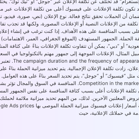
، على سبيل المثال، قد تكون تكلفة الإعلانات على فيسبوك أعلى من تكلفة الإع
 أن الحملات تحقق نتائج فعالة. نوع الإعلان (نص، صورة، فيديو، تفا
ر تكلفة من الإعلانات النصية أو الإعلانات المصورة، ولكنها قد تجذب تفاع
لفة أعلى بسبب المنافسة على هذه الأهداف. إذا كنت ترغب في إنشاء إ
لحملة. الجمهور المستهدف (الموقع الجغرافي، العمر، الاهتمامات) يُ
دية” أو “دبي”، يمكن أن تتفاوت تكلفة الإعلانات بناءً على كثافة الم
يل المثال، الإعلانات الموجهة إلى جمهور مهتم بالتكنولوجيا في السع
أسعار الإعلانات 
ان، زادت تكلفة الإعلان الإجمالية. يتم تحديد ميزانية الحملة بناءً ع
 مثل “فيسبوك” أو “جوجل”، يتم تحديد السعر بناءً على هذه العوامل. 
الأسبوع، فستحتاج إلى تخصيص ميزانية أكبر لتحقيق ذلك.  market and field
أن تكلفة الإعلانات أعلى بسبب كثافة المنافسة على نفس الجمهور المس
روض المعلنين الآخرين. لذلك، من المهم تحديد ميزانية ملائمة لحملت
 في حملاتك الإعلانية، حيث