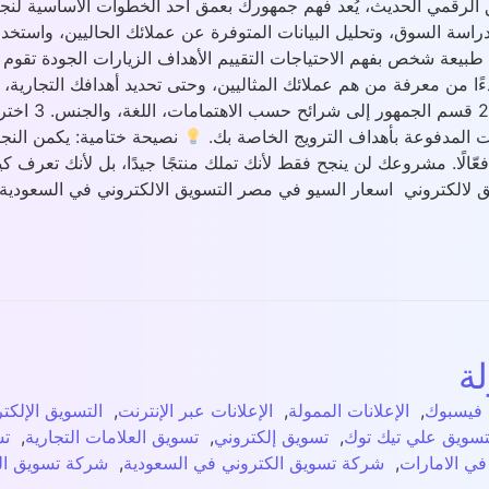
ق الرقمي الحديث، يُعد فهم جمهورك بعمق أحد الخطوات الأساسية ل
 دراسة السوق، وتحليل البيانات المتوفرة عن عملائك الحاليين، واستخ
رة طبيعة شخص بفهم الاحتياجات التقييم الأهداف الزيارات الجودة تق
ءًا من معرفة من هم عملائك المثاليين، وحتى تحديد أهدافك التجاري
نصيحة ختامية: يكمن النجا
 فعّالًا. مشروعك لن ينجح فقط لأنك تملك منتجًا جيدًا، بل لأنك تعرف
سويق لالكتروني اسعار السيو في مصر التسويق الالكتروني في السعود
لة
 فيسبوك
,
الإعلانات الممولة
,
الإعلانات عبر الإنترنت
,
التسويق الإلكت
تسويق علي تيك توك
,
تسويق إلكتروني
,
تسويق العلامات التجارية
,
تس
ي الامارات
,
شركة تسويق الكتروني في السعودية
,
شركة تسويق ال