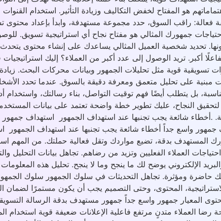
تماماتهم هو المفتاح لخفض التكاليف وزيادة التأثير. استخدام القن
ة فعالة: راقب السوق، حدد مجموعة مستهدفة، وابدأ بإعداد محتوى 
اجات جمهورك المثالي هو مفتاح نجاح أي استراتيجية تسويق. للوصو
ونها. تحديد شخصية العميل المثالي يساعدك على إنشاء محتوى يتحدث 
كبر. تريد الوصول إلى عدد أكبر من العملاء؟ إليك استراتيجيات فعّ
 تسويقية قوية مثل تحليلات الجمهور وبيانات محركات البحث. زيادة 
ات مبنية على تحليل متعمق ومعرفة دقيقة بالسوق. عندما تحدد الأش
مناسبة، بل يتطلب أيضًا فهم توقيت التواصل، بناء رسالتك، واستخدام أ
حقيق النجاح، عليك تطوير خطة واضحة تعتمد على بيانات المستخدمين
ية. .أخطاء شائعة يجب تجنبها عند استهداف الجمهور استهداف جمهور و
 جمهور واسع جداً أخطاء شائعة يجب تجنبها عند استهداف الجمهور اس
ك المستهدف بدقة، تضيع مواردك وتقل فعالية حملتك. من المهم استخدا
حتياجات العملاء الفعليين وتزيد من رضاهم. تجاهل بيانات التحليل وال
لبريد الإلكتروني يوضح لك ما ينجح وما لا ينجح. تحليل هذه المعلوم
ك حاضرة ومؤثرة. تجاهل التحديثات في سلوك الجمهور سلوك الجمهور ي
استراتيجية، المحتوى، وحتى التصميم يجب أن يكون مستمرًا لضمان ال
لمحتوى المعيار جمهور واسع جداً جمهور مستهدف بدقة الرسالة التسو
 رضا العملاء متدنٍ مرتفع فاعلية الإعلانات ضعيفة قوية استخدام ال