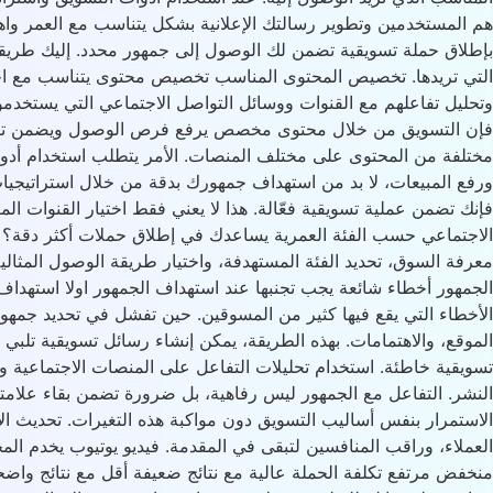
هم المستخدمين وتطوير رسالتك الإعلانية بشكل يتناسب مع العمر واه
بإطلاق حملة تسويقية تضمن لك الوصول إلى جمهور محدد. إليك طريق
التي تريدها. تخصيص المحتوى المناسب تخصيص محتوى يتناسب مع احتي
وتحليل تفاعلهم مع القنوات ووسائل التواصل الاجتماعي التي يستخدم
فإن التسويق من خلال محتوى مخصص يرفع فرص الوصول ويضمن تفاعلًا أ
مختلفة من المحتوى على مختلف المنصات. الأمر يتطلب استخدام أدوات
ورفع المبيعات، لا بد من استهداف جمهورك بدقة من خلال استراتيجي
فإنك تضمن عملية تسويقية فعّالة. هذا لا يعني فقط اختيار القنوات ال
الاجتماعي حسب الفئة العمرية يساعدك في إطلاق حملات أكثر دقة؟ لت
معرفة السوق، تحديد الفئة المستهدفة، واختيار طريقة الوصول المثال
الجمهور أخطاء شائعة يجب تجنبها عند استهداف الجمهور اولا استهداف
الأخطاء التي يقع فيها كثير من المسوقين. حين تفشل في تحديد جمهور
الموقع، والاهتمامات. بهذه الطريقة، يمكن إنشاء رسائل تسويقية تلبي ا
تسويقية خاطئة. استخدام تحليلات التفاعل على المنصات الاجتماعية وا
النشر. التفاعل مع الجمهور ليس رفاهية، بل ضرورة تضمن بقاء علامت
الاستمرار بنفس أساليب التسويق دون مواكبة هذه التغيرات. تحديث ال
العملاء، وراقب المنافسين لتبقى في المقدمة. فيديو يوتيوب يخدم ا
منخفض مرتفع تكلفة الحملة عالية مع نتائج ضعيفة أقل مع نتائج واضحة