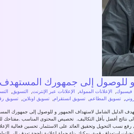
 و للوصول إلى جمهورك المستهدف
 فيسبوك
,
الإعلانات الممولة
,
الإعلانات عبر الإنترنت
,
التسويق
,
التس
روني
,
تسويق المطاعم
,
تسويق انستقرام
,
تسويق اونلاين
,
تسويق رق
ف الدليل الشامل لاستهداف الجمهور و للوصول إلى جمهورك المست
ق إلى نتائج أفضل بأقل التكاليف. تخصيص المحتوى المناسب .مفتاحك
فع نسب التحويل وتحقيق العائد على الاستثمار. تحسين فعالية الإعلا
تيجيات استهداف قوية، يمكنك بناء حملة إعلانية ناجحة تهدف إلى الت