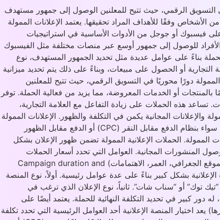
لة في التسويق الرقمي، حيث تتيح للمعلنين الوصول إلى جمهور مستهدف
ن الأشخاص وفقًا للأهداف المراد تحقيقها. يعتمد الإعلانات الممولة
على فيسبوك أو جوجل من الأدوات الأساسية في استراتيجيات
أو الأفراد للوصول إلى جمهور أوسع عبر منصات مختلفة مثل الفيسبوك
ملة بناءً على عوامل عديدة مثل تحديد الجمهور المستهدف، نوع
ة التجارية أو الحصول على مبيعات، وبناءً على ذلك يتم تحديد ميزانية
Importance advertising campaigns digital market. تلعب الحملات الإعلانية الممولة دورًا محوريًا في التسويق الرقمي، حيث تتيح للمعلنين
 بالمنتجات أو الخدمات المعروضة، مما يزيد من فعالية الحملة. توفر
 تساعد هذه الحملات على زيادة التفاعل مع العلامة التجارية،
لة والإعلانات المجانية يكمن في التكلفة والظهور. الإعلانات الممولة
تتمثل في إعلانات مدفوعة يتم تحديد سعرها وفقًا للمنصة والجمهور المستهدف، حيث يقوم المعلن بتحديد ميزانية محددة لدفع تكلفة الإعلان سواء بنظام الدفع مقابل النقر (CPC) أو الدفع مقابل الظهور
نات الممولة. الحملات الإعلانية الممولة تضمن ظهور الإعلان بشكل
ول المنشورات المجانية. العوامل التي تحدد أسعار الحملات
الإعلانية نوع المنصة الإعلانية (فيسبوك، جوجل، إنستغرام، وغيرها) نوع الإعلان (نص، صورة، فيديو، تفاعل، تحويلات) الجمهور المستهدف (الموقع الجغرافي، العمر، الاهتمامات) Campaign duration and
إعلانية تختلف أسعار الحملات الإعلانية بشكل كبير بناءً على عدة عوامل رئيسية. أولاً، نوع المنصة
تيك توك” أو “سناب شات”. ثانياً، نوع الإعلان الذي ترغب في
 دور كبير في تحديد التكلفة النهائية للحملة. يعتمد أيضًا على
عد اختيار المنصة الإعلانية أحد العوامل الرئيسية التي تحدد تكلفة