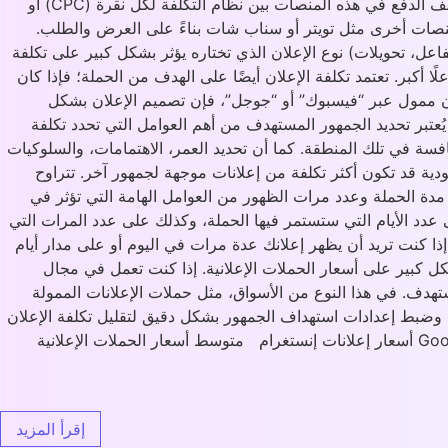
الحملة الإعلانية. على سبيل المثال، تكلفة الإعلان على “فيسبوك” أو “إنستغرام” قد تختلف عن تكلفة الإعلان عبر “جوجل” أو “تيك توك”. يختلف الدفع في هذه المنصات بين نظام التكلفة لكل نقرة (CPC) أو
لانات عبر منصات أخرى مثل تويتر أو سناب شات بناءً على العرض والطلب.
عل، تحويلات) نوع الإعلان الذي تختاره يؤثر بشكل كبير على تكلفة
لًا أكبر. تعتمد تكلفة الإعلان أيضًا على الهدف من الحملة؛ فإذا كان
علان ممول عبر “فيسبوك” أو “جوجل”، فإن تصميم الإعلان بشكل
عتبر تحديد الجمهور المستهدف من أهم العوامل التي تحدد تكلفة
نافسة في تلك المنطقة. كما أن تحديد العمر، الاهتمامات، والسلوكيات
ودية قد تكون أكثر تكلفة من إعلانات موجهة لجمهور آخر. تتراوح
بشكل كبير حسب مدى دقة استهداف الجمهور. The campaign duration and the frequency of appearances. تعتبر مدة الحملة وعدد مرات الظهور من العوامل الهامة التي تؤثر في
لى عدد الأيام التي ستستمر فيها الحملة، وكذلك على عدد المرات التي
إذا كنت تريد أن يظهر إعلانك عدة مرات في اليوم أو على مدار أيام
Competition in the. المنافسة في السوق والمجال تؤثر بشكل كبير على أسعار الحملات الإعلانية. إذا كنت تعمل في مجال
تهدف. في هذا النوع من الأسواق، مثل حملات الإعلانات الممولة
ك وضبط إعدادات استهداف الجمهور بشكل دقيق لتقليل تكلفة الإعلان
مع تحقيق أفضل نتائج. متوسط أسعار الحملات الإعلانية حسب المنصة أسعار إعلانات فيسبوك ميزانية الحملة الموصى بها Google Ads prices أسعار إعلانات إنستغرام متوسط أسعار الحملات الإعلانية
إقرأ المزيد