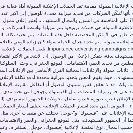
ت الإعلانية الممولة مقدمة تعد الحملات الإعلانية الممولة أداة فعا
 بأنها تُمكّن الشركات من تحديد ميزانية محددة للوصول إلى أكبر عدد م
ءً على المنافسة في السوق والمجال المستهدف. يُعتبر إعلان ممول 
 الإعلانية الممولة هي حملات ترويجية يتم تمويلها بواسطة الشركات 
ت تظهر في الأماكن المخصصة داخل هذه المنصات. يتم تحديد تكلفة الح
ة إعلانية ممولة، يتم تحديد هدف الحملة سواء كان زيادة الوعي بالعلام
الإعلان وأسعار الدفع (مثل تكلفة النقرة أو الظهور). ing
ستهدف بدقة، يتمكن الإعلان من الوصول إلى الأشخاص الأكثر اهتمامًا
ين من تحديد العمر، الاهتمامات، الموقع الجغرافي، وحتى السلوكيات.
علانات ممولة والإعلانات المجانية الفرق الأساسي بين الإعلانات الممو
 تكلفة، ولكن قد لا تحقق نفس مستوى الوصول أو التفاعل مقارنة بالإعلا
عتمد على خوارزميات المنصات مثل الفيسبوك وجوجل التي تحدد مدى وص
number of appearances. Competition in the market and field. العوامل التي تحدد اسعار الحملات ال
، تكلفة الإعلانات على “فيسبوك” و”جوجل” تختلف عن منصات أخرى مثل “
ا أن الجمهور المستهدف، مثل الموقع الجغرافي والعمر والاهتمامات، له
 المجال. نوع المنصة الإعلانية (فيسبوك، جوجل، إنستغرام، وغيرها) ي