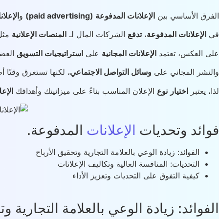
الفرق الأساسي بين
الإعلانات المدفوعة (paid advertising)
و
الإعلان
في
الإعلانات المدفوعة
،
تدفع
الشركات المال لـ
المنصات الإعلانية
مث
على العكس، تعتمد
الإعلانات المجانية
على
استراتيجيات التسويق
العض
والنشر المجاني على
وسائل التواصل الاجتماعي
، لكنها تستغرق وقتًا 
لذا، يعتبر
اختيار
نوع
الإعلان المناسب بناءً على ميزانيتك وأهدافك
الإعل
فوائد وتحديات
الإعلانات
المدفوعة.
الفوائد: زيادة الوعي بالعلامة التجارية وتحقيق الأرباح
التحديات: المنافسة العالية وتكاليف الإعلانات
كيفية التفوق على التحديات وتعزيز الأداء
الفوائد: زيادة الوعي بالعلامة التجارية وت