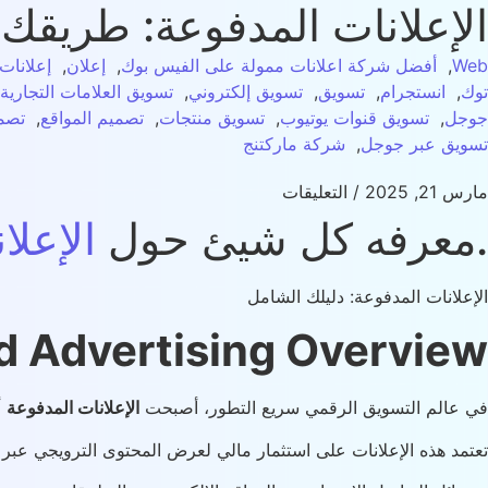
الإعلانات المدفوعة: طريقك 
Web
,
أفضل شركة اعلانات ممولة على الفيس بوك
,
إعلان
,
إعلانات
توك
,
انستجرام
,
تسويق
,
تسويق إلكتروني
,
تسويق العلامات التجارية
جوجل
,
تسويق قنوات يوتيوب
,
تسويق منتجات
,
تصميم المواقع
,
تصم
تسويق عبر جوجل
,
شركة ماركتنج
مارس 21, 2025
/
التعليقات
.معرفه كل شيئ حول
الإعلا
الإعلانات المدفوعة: دليلك الشامل
d Advertising Overview
في عالم التسويق الرقمي سريع التطور، أصبحت
الإعلانات المدفوعة
أ
تعتمد هذه الإعلانات على استثمار مالي لعرض المحتوى الترويجي عب