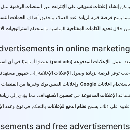
يمكن
إنشاء
إعلانات تسويقي
على
الإنترنت
عبر
المنصات الرقمية
مثل
مما يمنح
فرصة
قوية
لزيادة
عدد
العملاء وتحقيق أهداف
الحملات التسو
من خلال
تحديد
الكلمات المفتاحية
المناسبة واستخدام
استراتيجيات
ال
dvertisements in online marketing.
تعد عمل
الإعلانات المدفوعة (paid ads)
عنصرًا أساسيًا في أي
استر
حيث توفر
فرصة
لزيادة
وصول
الإعلانات الإعلانية
إلى
جمهور
مستهدف 
باستخدام
اعلانات Google
و
إعلانات الفيس بوك
وغيرها من
المنصات ا
تساعد
الإعلانات المدفوعة
في
تحسين
الاستهداف
، مما يؤدي إلى
زيادة
علاوة على ذلك، يسمح
نظام الدفع
للإعلانات
بالتحكم في
نوع
و
عدد
الإ
isements and free advertisements