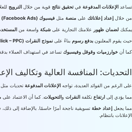
تساعد
الإعلانات المدفوعة
في
تحقيق
نتائج
قوية من خلال
الترويج
للعلا
من خلال
إعداد
إعلاناتك
على
منصة
مثل
فيسبوك (Facebook Ads)
أ
يمكنك
لضمان
ظهور
علامتك التجارية على
شبكة
واسعة من
المستخدم
حيث يقوم المعلنون
بدفع رسوم
بناءً على
نموذج
النقرات (Pay Per Click – PPC)
كما أن
خوارزميات
وقوقل وفيسبوك
تساعد في استهداف العملاء بدقة 
التحديات: المنافسة العالية وتكاليف الإعل
على الرغم من الفوائد العديدة، تواجه
الإعلانات المدفوعة
تحديات مثل
مما يؤدي إلى
ارتفاع
تكلفة
النقرات
و
التحويلات
. كما أن الاعتماد على
م
مما يجعل
إعداد
خطة
تسويقية ناجحة أمرًا حاسمًا. بالإضافة إلى ذلك،
الإعلانات بانتظام.