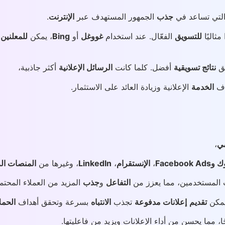
لتي تساعد في
جذب
الجمهور المستهدف عبر
الإنترنت
.
مثاليًا
للتسويق
الفعّال. عند استخدام
غووغل
أو
Bing
، يمكن
للمعلنين
ق
نتائج تسويقية
أفضل. كلما كانت
الرسائل الإعلانية
أكثر جاذبية،
اف
الخدمة
الإعلانية وزيادة العائد على الاستثمار.
مي
،
Facebook
،
الإنستقرام
،
LinkedIn
، وغيرها من
المنصات ال
ت المستخدمين، مما يعزز من
التفاعل
و
جذب
المزيد من العملاء المحتمل
يمكن
تقديم
إعلانات مدفوعة
تجذب
الانتباه
بسرعة وتحقق أهداف
الحمل
ًا، مما يحسن من أداء الإعلانات ويزيد من فاعليتها.