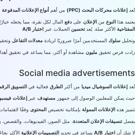
تُعد
إعلانات محركات البحث (PPC)
من أهم
أنواع الإعلانات المدفوعة
ا
يعتمد هذا
النوع
من
الإعلان
على
دفع
المال لكل نقرة، مما يجعله خيارًا 
المفتاحية
الأكثر صلة. يُعد
تحسين
الحملات عبر
اختبار A/B
وتحليل
سلوك
المستخدمين أمرًا ضروريًا لزيادة
معدلات التفاعل
وتحقي
زادت فرص تحقيق
مليون
مشاهدة أو أكثر، مما يساعد في تحقيق أهد
Social media advertisements
تُعد
إعلانات السوشيال ميديا
من أكثر
الطرق
فعالية في
التسويق الرق
حيث يمكن للمعلنين الوصول إلى جمهور
مستهدف
عبر
إعلانات
فيسبوك و Ads
تتميز هذه
الإعلانات الممولة
بإمكانية تخصيص
المحتوى
وفقًا لاهتماما
بفضل
تنسيقات الإعلان المتعددة
، مثل الصور، الفيديوهات، والقصص، 
لا شك أن
اختبار A/B
يساعد في تحديد
التصميمات الإعلانية
الأكثر نجاح