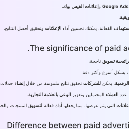
Google Ads
و
إعلانات الفيس بوك
،
يقية
.
استهداف
الفعالة، يمكنك تحسين أداء
الإعلانات
وتحقيق أفضل النتائج.
The significance of paid a
اتيجية تسويق
ناجحة،
بشكل أسرع وأكثر دقة.
لرقمية
، يمكن
للشركات
تحقيق نتائج ملموسة من خلال
إنشاء
حملات
عدد
العملاء
المحتملين وتعزيز
الوعي بالعلامة التجارية
.
علانات
التي يتم عرضها، مما يجعلها أداة فعالة
لتسويق
المنتجات والخ
Difference between paid advert