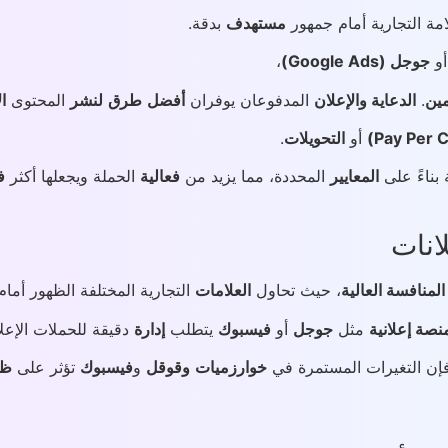
مة التجارية أمام جمهور
مستهدف
بدقة.
و
جوجل (Google Ads)
،
ين
.
الدعاية والإعلان
المدفوعان يوفران
أفضل
طرق
لنشر
المحتوى
ا
أو
التحويلات
.
بناءً على
المعايير
المحددة، مما يزيد من
فعالية
الحملة ويجعلها أكثر
ف
انات
المنافسة العالية
، حيث تحاول
العلامات
التجارية المختلفة الظهور أم
نصة إعلانية
مثل
جوجل
أو
فيسبوك
يتطلب
إدارة
دقيقة للحملات الإعلا
 فإن التغيرات المستمرة في
خوارزميات
وقوقل
و
فيسبوك
تؤثر على
ظه