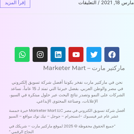
18, 2021
/
التعليقات
إقرأ المزيد
ماركتير مارت – Marketer Mart
نحن في ماركتير مارت نفخر بكوننا أفضل شركة تسويق إلكتروني
في مصر والوطن العربي. بفضل خبرتنا التي تمتد لـ 15 عاماً، نساعد
الشركات على النمو وتصدر نتائج البحث عبر حلول مبتكرة في السيو،
الإعلانات، وصناعة المحتوى الإبداعي.
أفضل شركة تسويق الكتروني في مصر Marketer Mart LLC خبرة خمسة
عشر عام عبر فيسبوك -انستجرام – جوجل – تيك توك مواقع – السيو
“جميع الحقوق محفوظة © 2025 لموقع ماركتير مارت – شريكك في
النجاح الرقمي.”