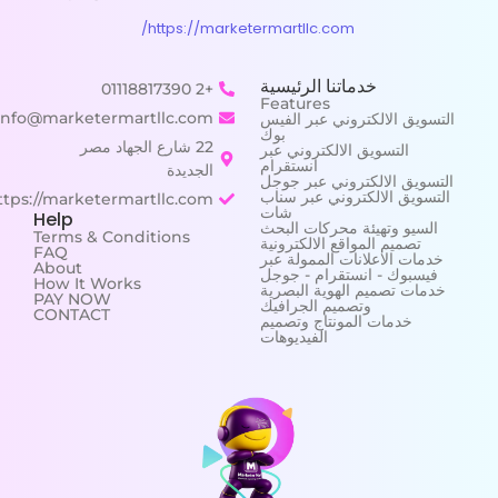
https://marketermartllc.com/
خدماتنا الرئيسية
+2 01118817390
Features
info@marketermartllc.com
التسويق الالكتروني عبر الفيس
بوك
22 شارع الجهاد مصر
التسويق الالكتروني عبر
انستقرام
الجديدة
التسويق الالكتروني عبر جوجل
التسويق الالكتروني عبر سناب
https://marketermartllc.com/
شات
Help
السيو وتهيئة محركات البحث
Terms & Conditions
تصميم المواقع الالكترونية
FAQ
خدمات الاعلانات الممولة عبر
About
فيسبوك - انستقرام - جوجل
How It Works
خدمات تصميم الهوية البصرية
PAY NOW
وتصميم الجرافيك
CONTACT
خدمات المونتاج وتصميم
الفيديوهات