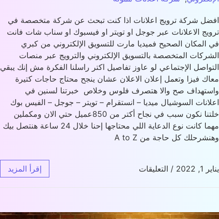
ل شركة ترويج اعلانات اذا كنت تبحث عن شركة متخصصة في
يج الاعلانات عبر جوجل او تويتر او فيسبوك او سناب شات فانت
المكان الصحيح فميديا مارت للتسويق الإلكتروني من كبري
ركات المتخصصة بالتسويق الإلكتروني والترويج عبر منصات
واصل الإجتماعي لو عاوز تفاصيل اكتر راسلنا الفكرة مش إنك يبقي
ك فيزا وتعمل إعلان الاعلان عشان ينجح محتاج حاجات كتيرة
تهداف صح والا هتصرف فلوس وخلاص خبرتنا لسنين في
انات السوشيال ميديا – انستقرام – تويتر – جوجل – الفيس بوك
خلتنا نكون سبب في نجاح أكتر من 850عميل حتي الان ومكملين
مهما كانت نوع الدعاية اللي محتاجها إحنا خلال 24 ساعة هنتصل بيك
شرحلك كل حاجة من A to Z
 2022
/
التعليقات
إقرأ المزيد