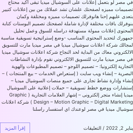
مصر لو بتعمل إعلانات على السوشيال ميديا تبقى أكيد محتاج
يمات مميزه لصفحتك علشان تشد عملائك من بين إعلانات كتيير
دى عليهم إحنا هانوفرلك تصميمات مميزه ومختلفة وكمان
فرلك باقات مختلفة لإدارة شاملة لصفحتك تصميم البوستات كتابة
حتوى إعلانات ممولة مستهدفة دراسله للسوق وعمل تحليل
ورك لتحديد المحتوى المناسب -وضع إستراتيجية تسويقية مناسبة
الك شركة اعلانات سوشيال ميديا في مصر ميديا مارت للتسويق
لكتروني معاك من البداية لحد النجاح شركة اعلانات سوشيال ميديا
مصر ميديا مارت للتسويق الالكتروني نقوم بإدارة النشاطات
جارية إلكترونيا: – تصميم اللوجو – تصميم المطبوعات والهوية
صرية – إنشاء ويب سايت ( إستعراض الخدمات – بيع المنتجات ) –
اء وإدارة نشاط تجارى على جميع منصات السوشيال ميديا –
شارات ووضع خطط تسويقية – حملات إعلانية على السوشيال
ميديا إنشاء متجر إلكترونى – إشهار العلامات التجارية ( Graphic
Design – Motion Graphic – Digital Marketing ) شركة اعلانات
يال ميديا في مصر لوعندك اي استفسار راسلنا
 2022
/
التعليقات
إقرأ المزيد