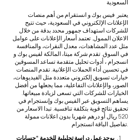
السعودية
يعتبر فيس بوك و انستقرام من أهم منصات
الإعلانات اﻹﻟﻜﺘﺮوﻧﻲ في السعودية، حيث تتيح
للشركات استهداف جمهور محدد بدقة من خلال
الاعلان الممول. تعتمد أسعار الإعلانات على عوامل
مثل عدد المشاهدات، معدل النقرات، والمنافسة
في السوق. تقدم شركة ميتا، المالكة لفيس بوك و
انسجرام ، أدوات تحليل متقدمة تساعد المسوقين
في تحسين أداء الحملات الإعلانية. تقدم المنصات
خيارات تسويق إلكتروني متعددة مثل الفيديوهات،
الصور، والإعلانات التفاعلية، مما يجعلها من أفضل
الخيارات للشركات التي تسعى لزيادة مبيعاتها.
يساهم التسويق عبر الفيس بوك وإنستجرام في
تحقيق نتائج قوية بتكلفة تنافسية. تبدا الاسعار من
520 ريال أو درهم شهريا بدون اعلانات ممولة
.تفاصيل الباقة انستجرام
يوجد عمل دراسة تحليلية للخدمة “حسابات