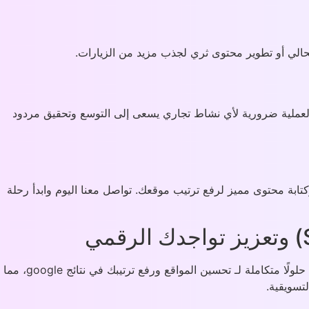
حالي أو تطوير محتوى ثري لجذب مزيد من الزيارات.
 العملية ضرورية لأي نشاط تجاري يسعى إلى التوسع وتحقيق مردود
بة محتوى مميز لرفع ترتيب موقعك. تواصل معنا اليوم وابدأ رحلة
في عالم التسويق الرقمي، أصبح الظهور في محركات البحث أمرًا أساسيًا لتحقيق نجاح المتاجر الإلكترونية والمواقع المختلفة. شركتنا تقدم حلولًا متكاملة لـ تحسين المواقع ورفع ترتيبك في نتائج google، مما
تسويقية.