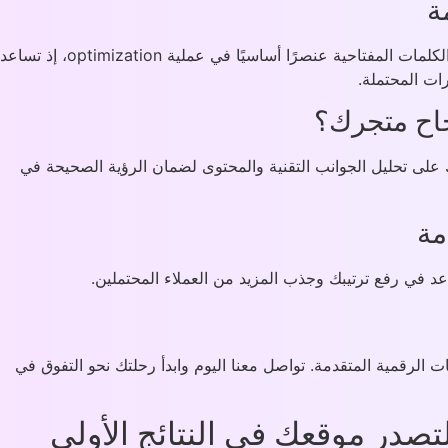
ة
نحن في ماركتر مارت نقدم خدماتنا الاحترافية في تهيئة المواقع باستخدام أحدث الاستراتيجيات التي تضمن لك التفوق على المنافسين. تعد الكلمات المفتاحية عنصرًا أساسيًا في عملية optimization، إذ تساعد
ات المحتملة.
جاح متجرك؟
لى تحليل الجوانب التقنية والمحتوى لضمان الرؤية الصحيحة في
مة
لرقمية المتقدمة. تواصل معنا اليوم وابدأ رحلتك نحو التفوق في