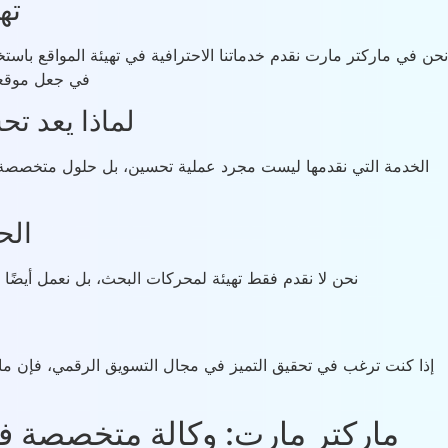
ته
في جعل موقعك 
لماذا يعد ت
الخدمة التي نقدمها ليست مجرد عملية تحسين، بل حلول متخصصة ت
الح
نحن لا نقدم فقط تهيئة لمحركات البحث، بل نعمل أيضًا على إدارة حملات google المدفوعة، وبناء صفحات ويب متقدمة تساعد في رفع ت
إذا كنت ترغب في تحقيق التميز في مجال التسويق الرقمي، فإن مار
ماركتر مارت: وكالة متخصصة في تحسين محركات ال