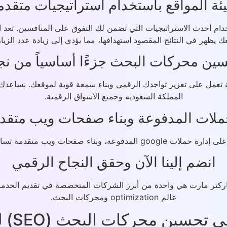
يئة المواقع باستخدام استراتيجيات متقدم
يظهر في النتائج المقصود استهدافها، مما يؤدي إلى زيادة عدد الزيار
حسين محركات البحث جزءًا أساسياً من ن
عمل على تعزيز تواجدك الرقمي وبناء سمعة قوية لموقعك. نساعدك ع
المملكة السعوديه وجميع الأسواق الرقمية.
ملات المدفوعة وبناء صفحات ويب متقد
رتيبك وجذب المزيد من العملاء المحتملين.
انضم إلينا الآن وحقق النجاح الرقمي
كتر مارت هي واحدة من أبرز الشركات المتخصصة في تقديم الخدمات ا
عالم optimization ومحركات البحث.
بحث (SEO) لتصدر موقعك في النتائج الأولى