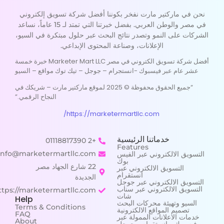
نحن في ماركتير مارت نفخر بكوننا أفضل شركة تسويق إلكتروني
في مصر والوطن العربي. بفضل خبرتنا التي تمتد لـ 15 عاماً، نساعد
الشركات على النمو وتصدر نتائج البحث عبر حلول مبتكرة في السيو،
الإعلانات، وصناعة المحتوى الإبداعي.
أفضل شركة تسويق الكتروني في مصر Marketer Mart LLC خبرة خمسة
عشر عام عبر فيسبوك -انستجرام – جوجل – تيك توك مواقع – السيو
“جميع الحقوق محفوظة © 2025 لموقع ماركتير مارت – شريكك في
النجاح الرقمي.”
https://marketermartllc.com/
خدماتنا الرئيسية
+2 01118817390
Features
info@marketermartllc.com
التسويق الالكتروني عبر الفيس
بوك
22 شارع الجهاد مصر
التسويق الالكتروني عبر
انستقرام
الجديدة
التسويق الالكتروني عبر جوجل
التسويق الالكتروني عبر سناب
https://marketermartllc.com/
شات
Help
السيو وتهيئة محركات البحث
Terms & Conditions
تصميم المواقع الالكترونية
FAQ
خدمات الاعلانات الممولة عبر
About