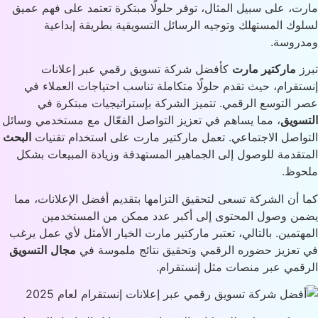
ت، على سبيل المثال، توفر حلولًا مبتكرة تعتمد على فهم عميق
وك المستهلك وتوجيه الرسائل التسويقية بطريقة إبداعية
روسة.
ز
ماركتير مارت
كأفضل شركة تسويق رقمي عبر إعلانات
تقرام، حيث تقدم حلولًا متكاملة تناسب احتياجات العملاء في
 التوسع الرقمي. تتميز الشركة بإستراتيجيات مبتكرة في
سويق
، مما يساهم في تعزيز التواصل الفعّال مع مستخدمي وسائل
واصل الاجتماعي. تعمل ماركتير مارت على استخدام تقنيات
البحث
تقدمة للوصول إلى الجماهير المستهدفة وزيادة المبيعات بشكل
وظ.
 أن الشركة تسعى لتحقيق التزامها بتقديم أفضل الإعلانات، مما
ن وصول المحتوى إلى أكبر عدد ممكن من المستخدمين
هتمين. بالتالي، تعتبر ماركتير مارت الخيار الأمثل لأي عمل يرغب
تعزيز حضوره الرقمي وتحقيق نتائج ملموسة في
مجال
التسويق
قمي عبر منصات مثل إنستقرام.