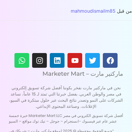
 قبل
mahmoudismailm85
ماركتير مارت – Marketer Mart
نحن في ماركتير مارت نفخر بكوننا أفضل شركة تسويق إلكتروني
في مصر والوطن العربي. بفضل خبرتنا التي تمتد لـ 15 عاماً، نساعد
الشركات على النمو وتصدر نتائج البحث عبر حلول مبتكرة في السيو،
الإعلانات، وصناعة المحتوى الإبداعي.
أفضل شركة تسويق الكتروني في مصر Marketer Mart LLC خبرة خمسة
عشر عام عبر فيسبوك -انستجرام – جوجل – تيك توك مواقع – السيو
“جميع الحقوق محفوظة © 2025 لموقع ماركتير مارت – شريكك في