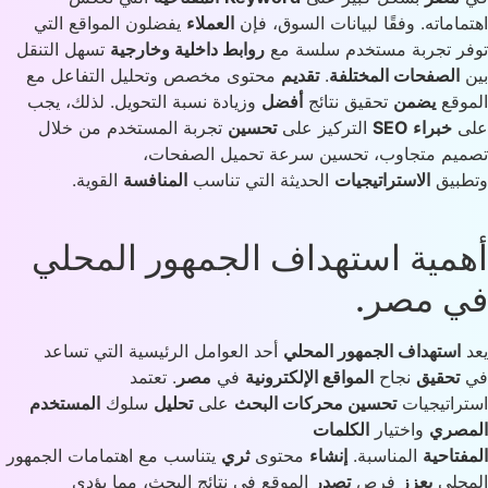
ماماته. وفقًا لبيانات السوق، فإن
العملاء
يفضلون المواقع التي
ر تجربة مستخدم سلسة مع
روابط داخلية وخارجية
تسهل التنقل
الصفحات المختلفة
.
تقديم
محتوى مخصص وتحليل التفاعل مع
وقع
يضمن
تحقيق نتائج
أفضل
وزيادة نسبة التحويل. لذلك، يجب
ى
خبراء SEO
التركيز على
تحسين
تجربة المستخدم من خلال
يم متجاوب، تحسين سرعة تحميل الصفحات،
بيق
الاستراتيجيات
الحديثة التي تناسب
المنافسة
القوية.
مية استهداف الجمهور المحلي
 مصر.
استهداف الجمهور المحلي
أحد العوامل الرئيسية التي تساعد
تحقيق
نجاح
المواقع الإلكترونية
في
مصر
. تعتمد
راتيجيات
تحسين محركات البحث
على
تحليل
سلوك
المستخدم
مصري
واختيار
الكلمات
فتاحية
المناسبة.
إنشاء
محتوى
ثري
يتناسب مع اهتمامات الجمهور
حلي
يعزز
فرص
تصدر
الموقع في نتائج البحث، مما يؤدي