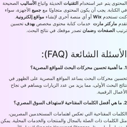
حتوى يتم عبر استخدام
التقنيات
الحديثة واتباع
الأساليب
الصحيحة
الكتابة. يجب أن يكون المحتوى متجاوبًا مع
جميع
الأجهزة، سواء
ت تستخدم
Wix
أو أي منصة أخرى لإنشاء
مواقع إلكترونية
.
م
ماركتر مارت
خدمات كتابة محتوى مخصص
بهدف
تحسين
يب
الصفحات
و
ضمان
تصدر موقعك في نتائج البحث.
أسئلة الشائعة (FAQ):
ين محركات البحث يساعد المواقع المصرية على الظهور في
ئج البحث الأولى، مما يزيد من عدد الزيارات ويساهم في نجاح
عمال الرقمية.
لمات المفتاحية التي تعكس اهتمامات المستخدمين المصريين،
 الكلمات ذات الصلة بالمجال والمنتجات والخدمات المحلية. يمكن