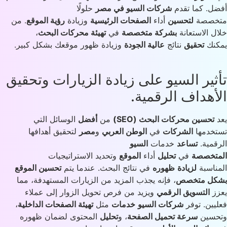
ل. كما تقدم
شركات السيو في مصر
حلولًا
خصصة
لتحسين
أداء
الصفحات الرئيسية
وزيادة
رؤية الموقع
. من
ل الاستعانة
بشركة متخصصة
في
تهيئة محركات البحث
،
كنك
تحقيق
نتائج
عالية الجودة
وزيادة ظهور موقعك بشكل كبير.
ثير السيو على زيادة الزيارات وتحقيق
أهداف الرقمية.
تحسين محركات البحث (SEO)
من
أفضل
الوسائل التي
خدمها
الشركات
في
الوطن العربي
و
مصر
لتحقيق أهدافها
قمية.
تساعد
خدمات
السيو
تخصصة
في
تحليل
أداء
الموقع
وتحديد الاستراتيجيات
ناسبة
لزيادة
ظهوره
في نتائج البحث. عندما يتم
تحسين الموقع
كل متخصص
، فإنه يجذب المزيد من الزيارات المستهدفة، مما
ز
التسويق الرقمي
ويزيد من فرص تحويل الزوار إلى عملاء
يين. توفر
شركات السيو
خدمات
مثل
تهيئة الصفحات الداخلية
،
حسين
سرعة تحميل الصفحة
، و
تحليل
المحتوى لضمان ظهوره