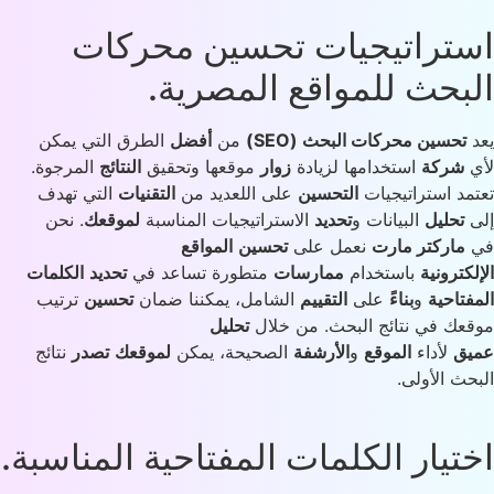
تراتيجيات تحسين محركات
بحث للمواقع المصرية.
تحسين محركات البحث (SEO)
من
أفضل
الطرق التي يمكن
ي
شركة
استخدامها لزيادة
زوار
موقعها وتحقيق
النتائج
المرجوة.
مد استراتيجيات
التحسين
على اللعديد من
التقنيات
التي تهدف
ى
تحليل
البيانات و
تحديد
الاستراتيجيات المناسبة
لموقعك
. نحن
ماركتر مارت
نعمل على
تحسين
المواقع
لكترونية
باستخدام
ممارسات
متطورة تساعد في
تحديد
الكلمات
فتاحية
و
بناءً
على
التقييم
الشامل، يمكننا ضمان
تحسين
ترتيب
عك في نتائج البحث. من خلال
تحليل
يق
لأداء
الموقع
و
الأرشفة
الصحيحة، يمكن
لموقعك
تصدر
نتائج
حث الأولى.
تيار الكلمات المفتاحية المناسبة.