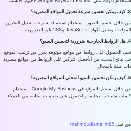
أدوات مثل Google Keyword Planner لاختيار الأنسب.
خلال تحسين الصور، استخدام استضافة سريعة، تفعيل التخزين
 وتقليل أكواد JavaScript وCSS غير الضرورية.
، الحصول على روابط من مواقع موثوقة يعزز من ترتيب الموقع
نتائج البحث. من الأفضل التركيز على الروابط من مواقع مصرية
 صلة بالمجال.
من خلال تسجيل الموقع في Google My Business، استخدام
ات مفتاحية محلية، والحصول على تقييمات إيجابية من العملاء.
 قبل
mahmoudismailm85