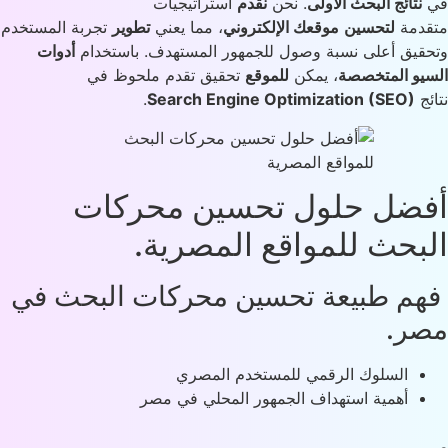
نتائج البحث الأولى
. نحن
نقدم
استراتيجيات
دمة
لتحسين
موقعك الإلكتروني
، مما يعني
تطوير
تجربة المستخدم
قيق أعلى نسبة وصول للجمهور المستهدف. باستخدام
أدوات
يو المتخصصة
، يمكن
للموقع
تحقيق تقدم ملحوظ في
ئج
Search Engine Optimization (SEO)
.
ضل حلول تحسين محركات
بحث للمواقع المصرية.
م طبيعة تحسين محركات البحث في
ر.
السلوك الرقمي للمستخدم المصري
أهمية استهداف الجمهور المحلي في مصر