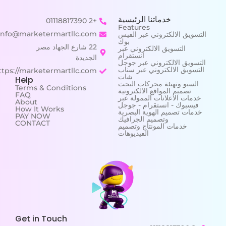
خدماتنا الرئيسية
+2 01118817390
Features
info@marketermartllc.com
التسويق الالكتروني عبر الفيس
بوك
22 شارع الجهاد مصر
التسويق الالكتروني عبر
انستقرام
الجديدة
التسويق الالكتروني عبر جوجل
التسويق الالكتروني عبر سناب
https://marketermartllc.com/
شات
Help
السيو وتهيئة محركات البحث
Terms & Conditions
تصميم المواقع الالكترونية
FAQ
خدمات الاعلانات الممولة عبر
About
فيسبوك - انستقرام - جوجل
How It Works
خدمات تصميم الهوية البصرية
PAY NOW
وتصميم الجرافيك
CONTACT
خدمات المونتاج وتصميم
الفيديوهات
Get in Touch