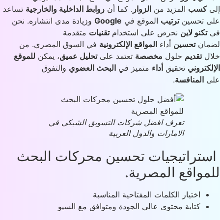
ى
كسب
المزيد من
الزوار
. كما أن
روابط الداخلية والخارجية
تساعد
ى تحسين
ترتيب
الموقع في
Google
وزيادة مدى انتشاره. نحن
تكنو لاين
نحرص على استخدام
تقنيات
متقدمة
مان
تحسين
أداء
المواقع الإلكترونية
في السوق المصري. من
ال
تقديم
حلول
مخصصة
تعتمد على
تحليل عميق
، يمكن
للموقع
لكتروني
تحقيق
أداء
متميز في
البحث العضوي
والتفوق
ى
المنافسة
.
تعرف افضل شركات التسويق الشبكي في
الامارات والدول العربية
تراتيجيات تحسين محركات البحث
مواقع المصرية.
اختيار الكلمات المفتاحية المناسبة
كتابة محتوى عالي الجودة ومتوافق مع السيو