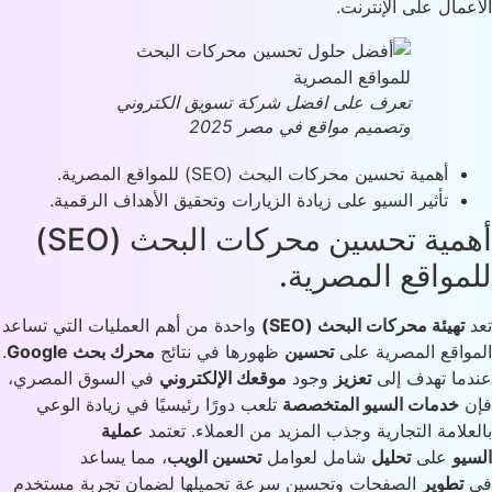
عمال على الإنترنت.
تعرف على افضل شركة تسويق الكتروني
وتصميم مواقع في مصر 2025
أهمية تحسين محركات البحث (SEO) للمواقع المصرية.
تأثير السيو على زيادة الزيارات وتحقيق الأهداف الرقمية.
أهمية تحسين محركات البحث (SEO)
مواقع المصرية.
تهيئة محركات البحث (SEO)
واحدة من أهم العمليات التي تساعد
واقع المصرية على
تحسين
ظهورها في نتائج
محرك بحث Google
.
ما تهدف إلى
تعزيز
وجود
موقعك الإلكتروني
في السوق المصري،
ن
خدمات السيو المتخصصة
تلعب دورًا رئيسيًا في زيادة الوعي
علامة التجارية وجذب المزيد من العملاء. تعتمد
عملية
يو
على
تحليل
شامل لعوامل
تحسين الويب
، مما يساعد
تطوير
الصفحات وتحسين سرعة تحميلها لضمان تجربة مستخدم