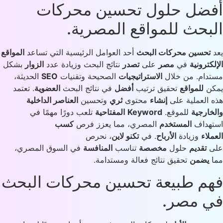
ضل حلول تحسين محركات
بحث للمواقع المصرية.
تحسين محركات البحث
أحد العوامل الرئيسية التي تساعد
المواقع
لكترونية
في
مصر
على
تصدر
نتائج البحث وزيادة عدد
الزوار
بشكل
دام. من خلال
الاستراتيجيات
الصحيحة وتقنيات
SEO
الحديثة،
كن
للمواقع
تحقيق ترتيب
أفضل
في نتائج البحث
العضوية
. تعتمد
 العملية على
إنشاء
محتوى
ثري
وتحسين
العناصر الداخلية
خارجية
للموقع.
Keyword
المفتاحية
تلعب دورًا مهمًا في
تهداف
المستخدم
المصري، مما يعزز فرص
كسب
ملاء
وزيادة
الأرباح
. في
تكنو لاين
، نحرص
ى
تقديم
حلول
مخصصة
تناسب
المنافسة
في السوق المصري،
ا
يضمن
تحقيق نتائج فعالة ومستدامة.
م طبيعة تحسين محركات البحث
 مصر.