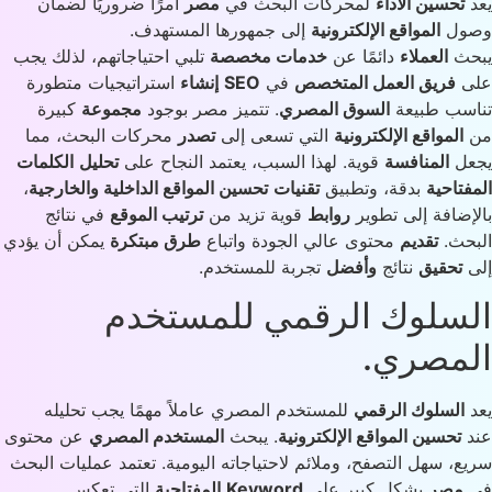
تحسين الأداء
لمحركات البحث في
مصر
أمرًا ضروريًا لضمان
ول
المواقع الإلكترونية
إلى جمهورها المستهدف.
حث
العملاء
دائمًا عن
خدمات مخصصة
تلبي احتياجاتهم، لذلك يجب
ى
فريق العمل المتخصص
في
SEO
إنشاء
استراتيجيات متطورة
سب طبيعة
السوق المصري
. تتميز مصر بوجود
مجموعة
كبيرة
المواقع الإلكترونية
التي تسعى إلى
تصدر
محركات البحث، مما
عل
المنافسة
قوية. لهذا السبب، يعتمد النجاح على
تحليل
الكلمات
فتاحية
بدقة، وتطبيق
تقنيات
تحسين المواقع الداخلية والخارجية
،
إضافة إلى تطوير
روابط
قوية تزيد من
ترتيب الموقع
في نتائج
حث.
تقديم
محتوى عالي الجودة واتباع
طرق مبتكرة
يمكن أن يؤدي
ى
تحقيق
نتائج
وأفضل
تجربة للمستخدم.
سلوك الرقمي للمستخدم
مصري.
السلوك الرقمي
للمستخدم المصري عاملاً مهمًا يجب تحليله
د
تحسين المواقع الإلكترونية
. يبحث
المستخدم المصري
عن محتوى
ع، سهل التصفح، وملائم لاحتياجاته اليومية. تعتمد عمليات البحث
مصر
بشكل كبير على
Keyword
المفتاحية
التي تعكس