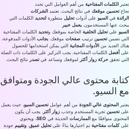
بر
الكلمات المفتاحية
من أهم العوامل التي تحدد
ح
تحسين
موقعك
في نتائج البحث. تعتمد
الشركات
ائدة
في
السيو
على أدوات
تحليل
متطورة
لتحديد
الكلمات التي
ث عنها المستخدمون.
يعمل
خبير
يو
على
تحليل
الخلفية
الخاصة بموقعك و
تحديد
الكلمات المفتاحية
ي تضمن
تحسين
ترتيب
صفحات
موقعك.
بجانب
الأدوات المدفوعة،
ك العديد من
الأدوات المجانية
التي يمكن استخدامها للحصول
ى
أفضل
الكلمات المفتاحية. يجب التركيز على الكلمات ذات الصلة
ي تحقق
حركة زوار
أكثر
لموقعك وتساعد في
تصدر
نتائج البحث.
ابة محتوى عالي الجودة ومتوافق
 السيو.
بر
المحتوى عالي الجودة
من أهم عوامل
تحسين السيو
، حيث يعمل
ى
تحسين
تجربة المستخدم وجذب
زوار
أكثر
. يجب أن يكون
حتوى متوافقًا مع
الممارسات
الحديثة في
SEO
، ويحتوي
ى
كلمات مفتاحية
تم اختيارها بناءً على
تحليل عميق
.
وتقييم
جودة