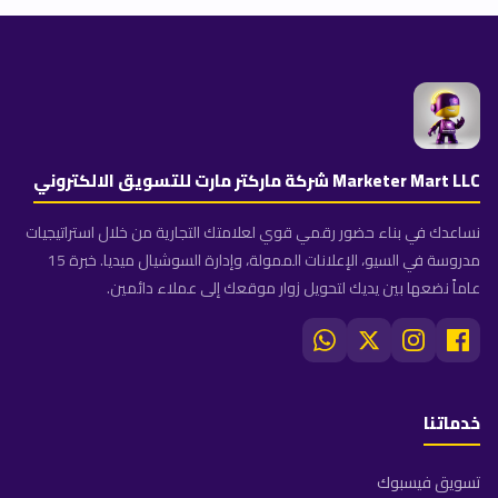
Marketer Mart LLC شركة ماركتر مارت للتسويق الالكتروني
نساعدك في بناء حضور رقمي قوي لعلامتك التجارية من خلال استراتيجيات
مدروسة في السيو، الإعلانات الممولة، وإدارة السوشيال ميديا. خبرة 15
عاماً نضعها بين يديك لتحويل زوار موقعك إلى عملاء دائمين.
خدماتنا
تسويق فيسبوك